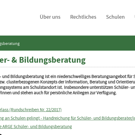
navigation
Über uns
Rechtliches
Schulen
ngsberatung
er- & Bildungsberatung
- und Bildungsberatung ist ein niederschwelliges Beratungsangebot für 
zw. clusterbezogenen Konzepts der Information, Beratung und Orientieru
ngssystems am Schulstandort ist. Insbesondere unterstützen Schüler- un
/innen und stehen auch für persönliche Anliegen zur Verfügung.
lass (Rundschreiben Nr. 22/2017)
g an Schulen gelingt - Handreichung für Schüler- und Bildungsberater/
te ARGE Schüler- und Bildungsberatung