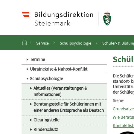
Navigation
Zum
Haupt
Inhalt
springen
S
Service
Schulpsychologie
Schüler- & Bildu
t
a
Schül
r
Termine
t
Ukrainekrise & Nahost-Konflikt
s
Die Schüler
e
Schulpsychologie
standort- b
i
Unterstützu
t
Aktuelles (Veranstaltungen &
der Schüler
e
Informationen)
Siehe:
Beratungsstelle für SchülerInnen mit
Grundsatzer
einer anderen Erstsprache als Deutsch
Wie Beratun
Clearingstelle
Kontaktlis
Kinderschutz