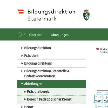
Navigation
Zum
Haupt
Inhalt
springen
S
Über uns
Abteilungen
t
a
r
Bildungsdirektion
t
Präsident
s
e
Bildungsdirektorin
i
t
Bildungsdirektion Stabstelle &
e
Bedarfskoordination
Abteilungen
Präsidialbereich
Bereich Pädagogischer Dienst
Beirat