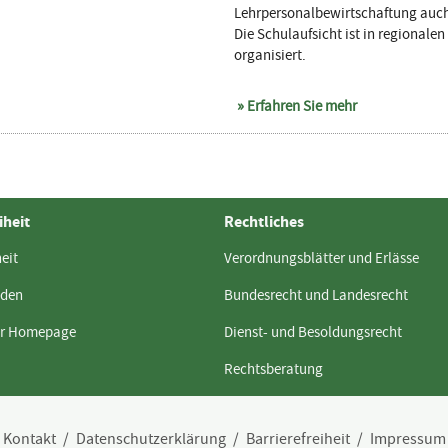
Lehrpersonalbewirtschaftung auch
Die Schulaufsicht ist in regionale
organisiert.
Erfahren Sie mehr
iheit
Rechtliches
heit
Verordnungsblätter und Erlässe
lden
Bundesrecht und Landesrecht
ur Homepage
Dienst- und Besoldungsrecht
Rechtsberatung
Kontakt
Datenschutzerklärung
Barrierefreiheit
Impressum