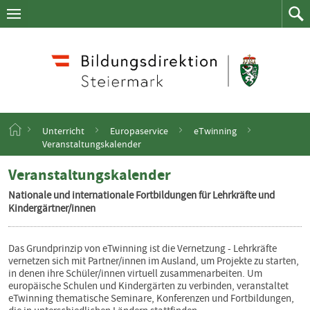
Navigation
Zum
Navigation
Zum
aufklappen
Such
Inhalt
springen
S
Unterricht
Europaservice
eTwinning
t
Veranstaltungskalender
a
r
Veranstaltungskalender
t
s
Nationale und internationale Fortbildungen für Lehrkräfte und
e
Kindergärtner/innen
i
t
e
Das Grundprinzip von eTwinning ist die Vernetzung - Lehrkräfte
vernetzen sich mit Partner/innen im Ausland, um Projekte zu starten,
in denen ihre Schüler/innen virtuell zusammenarbeiten. Um
europäische Schulen und Kindergärten zu verbinden, veranstaltet
eTwinning thematische Seminare, Konferenzen und Fortbildungen,