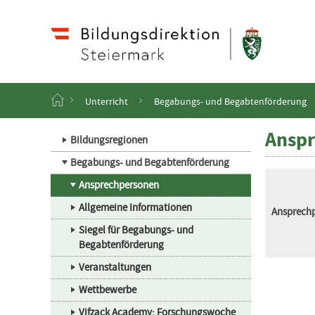
Navigation
Zum
Haupt
Inhalt
springen
S
Unterricht
Begabungs- und Begabtenförderung
t
a
Ansp
r
Bildungsregionen
t
Begabungs- und Begabtenförderung
s
e
Ansprechpersonen
i
t
Allgemeine Informationen
Ansprech
e
Siegel für Begabungs- und
Begabtenförderung
Veranstaltungen
Wettbewerbe
Vifzack Academy: Forschungswoche