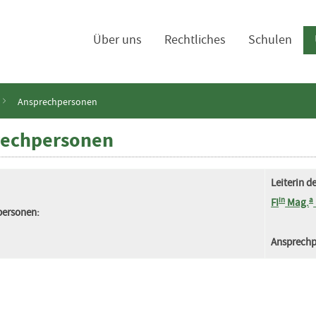
navigation
Über uns
Rechtliches
Schulen
Ansprechpersonen
rechpersonen
Leiterin 
in
a
FI
Mag.
personen:
Ansprechp