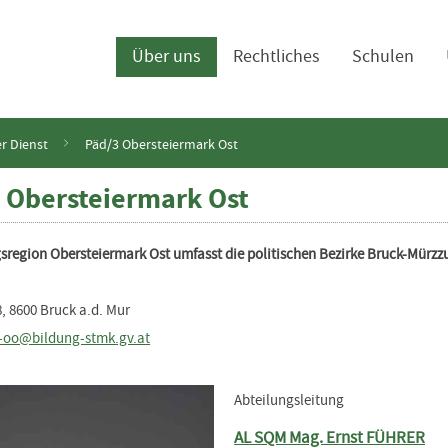
navigation
Über uns
Rechtliches
Schulen
r Dienst
Päd/3 Obersteiermark Ost
 Obersteiermark Ost
sregion Obersteiermark Ost umfasst die politischen Bezirke Bruck-Mürz
8, 8600 Bruck a.d. Mur
-oo@bildung-stmk.gv.at
Abteilungsleitung
AL SQM Mag. Ernst FÜHRER