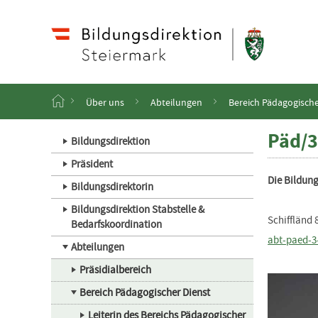
Navigation
Zum
Haupt
Inhalt
springen
S
Über uns
Abteilungen
Bereich Pädagogische
t
a
Päd/3
r
Bildungsdirektion
t
Präsident
s
Die Bildung
e
Bildungsdirektorin
i
t
Bildungsdirektion Stabstelle &
Schiffländ 
e
Bedarfskoordination
abt-paed-3
Abteilungen
Präsidialbereich
Bereich Pädagogischer Dienst
Leiterin des Bereichs Pädagogischer