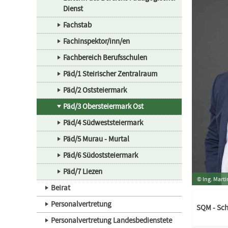
Dienst
Fachstab
Fachinspektor/inn/en
Fachbereich Berufsschulen
Päd/1 Steirischer Zentralraum
Päd/2 Oststeiermark
Päd/3 Obersteiermark Ost
Päd/4 Südweststeiermark
Päd/5 Murau - Murtal
Päd/6 Südoststeiermark
Päd/7 Liezen
© Ing. Mart
Beirat
Personalvertretung
SQM - Sc
Personalvertretung Landesbedienstete