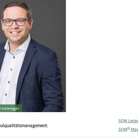
in Meieregger
SQM Leop
hulqualitätsmanagement:
in
SQM
Mag