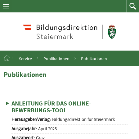
Navigation
Zum
Navigation
Zum
aufklappen
Such
Inhalt
springen
S
Service
Publikationen
Publikationen
t
a
Publikationen
3
r
E
t
m
s
e
di
i
A
ANLEITUNG FÜR DAS ONLINE-
t
BEWERBUNGS-TOOL
e
Herausgeber/Verlag:
Bildungsdirektion für Steiermark
Ausgabejahr:
April 2025
Ausgabeort:
Graz