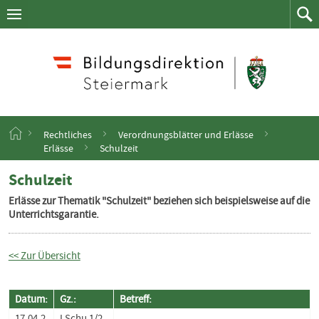
Navigation
Zum
Navigation
Zum
aufklappen
Such
Inhalt
springen
S
Rechtliches
Verordnungsblätter und Erlässe
t
Erlässe
Schulzeit
a
r
Schulzeit
t
s
Erlässe zur Thematik "Schulzeit" beziehen sich beispielsweise auf die
e
Unterrichtsgarantie.
i
t
e
<< Zur Übersicht
Datum:
Gz.:
Betreff:
17.04.2
I Schu 1/2-