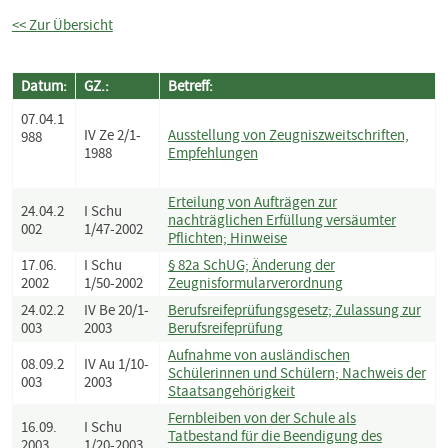
<< Zur Übersicht
Datum:
GZ.:
Betreff:
07.04.1
IV Ze 2/1-
Ausstellung von Zeugniszweitschriften,
988
1988
Empfehlungen
Erteilung von Aufträgen zur
24.04.2
I Schu
nachträglichen Erfüllung versäumter
002
1/47-2002
Pflichten; Hinweise
17.06.
I Schu
§ 82a SchUG; Änderung der
2002
1/50-2002
Zeugnisformularverordnung
24.02.2
IV Be 20/1-
Berufsreifeprüfungsgesetz; Zulassung zur
003
2003
Berufsreifeprüfung
Aufnahme von ausländischen
08.09.2
IV Au 1/10-
Schülerinnen und Schülern; Nachweis der
003
2003
Staatsangehörigkeit
Fernbleiben von der Schule als
16.09.
I Schu
Tatbestand für die Beendigung des
2003
1/20-2003