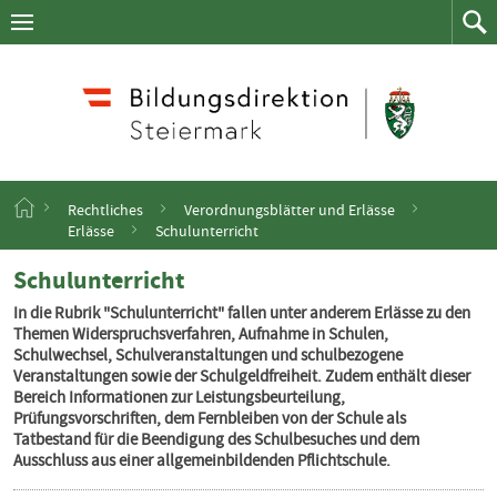
Navigation
Zum
Navigation
Zum
aufklappen
Such
Inhalt
springen
S
Rechtliches
Verordnungsblätter und Erlässe
t
Erlässe
Schulunterricht
a
r
Schulunterricht
t
s
In die Rubrik "Schulunterricht" fallen unter anderem Erlässe zu den
e
Themen Widerspruchsverfahren, Aufnahme in Schulen,
i
Schulwechsel, Schulveranstaltungen und schulbezogene
t
Veranstaltungen sowie der Schulgeldfreiheit. Zudem enthält dieser
e
Bereich Informationen zur Leistungsbeurteilung,
Prüfungsvorschriften, dem Fernbleiben von der Schule als
Tatbestand für die Beendigung des Schulbesuches und dem
Ausschluss aus einer allgemeinbildenden Pflichtschule.