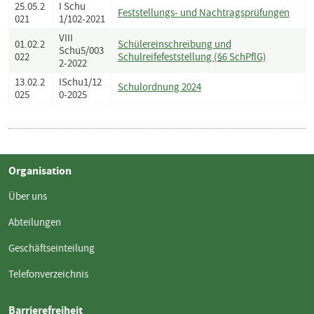
25.05.2
I Schu
Feststellungs- und Nachtragsprüfungen
021
1/102-2021
VIII
01.02.2
Schülereinschreibung und
Schu5/003
022
Schulreifefeststellung (§6 SchPflG)
2-2022
13.02.2
ISchu1/12
Schulordnung 2024
025
0-2025
Organisation
Über uns
Abteilungen
Geschäftseinteilung
Telefonverzeichnis
Barrierefreiheit