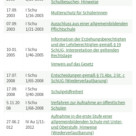
Schulbesuches; Hinweise
17.09.
I Schu
Mutterschutz für Schülerinnen
2003
1/16-2003
07.09.
I Schu
Ausschluss aus einer allgemeinbildenden
2003
1/21-2003
Pflichtschule
Information der Erziehungsberechtigten
und der Lehrberechtigten gemäß § 19
10.01.
I Schu
SchUG; Interpretation der geltenden
2005
1/46-2005
Rechtslage
Verweis auf das Gesetz
17.07.
I Schu
Entscheidungen gemäß § 71 Abs. 2 lit. c
2008
1/65-2008
SchUG (Wiederverlautbarung)
17.09.
I Schu
Schulgeldfreiheit
2008
3/40-2008
5.11.20
I Schu
Verfahren zur Aufnahme an öffentlichen
08
1/68-2008
Schulen
Aufnahme in die erste Stufe einer
27.06.2
IV Au 1/11-
allgemeinbildenden Schule mit Unter-
012
2012
und Oberstufe; Hinweise
(Wiederverlautbarung)