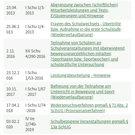
Abgrenzung zwischen (schriftlichen)
23.04.
I Schu 1/3-
Mitarbeitsleistungen und Tests;
2013
2013
Erläuterungen und Hinweise
Fragen des Schulwechsels - Übertritte
25.06.2
I Schu 1/4-
bzw. Aufnahme in die erste Schulstufe;
013
2013
(Wiederverlautbarung)
Teilnahme von Schülern an
Schulveranstaltungen mit überwiegend
2.11.
XII Schu
bewegungserziehlichen Inhalten
2016
4/290-2016
(Sporttagen bzw. Sportwochen) und
schulärztliche Untersuchung
23.12.2
I Schu
Leistungsbeurteilung - Hinweise
016
1/53-2016
Befreiung von der Teilnahme am
10.11.
I Schu 1/67
Unterricht in Bewegung und Sport
2017
- 2017
(Wiederverlautbarung)
17.04.2
I Schu 1/74
Widerspruchsverfahren gemäß § 71 Abs. 2
018
-2018
SchUG (Provisorialverfahren)
IV Ve
03.02.2
Schulbezogene Veranstaltungen gemäß §
2/740-
020
13a SchUG
2019